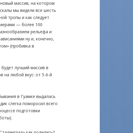
 новый массив, на котором
 скалы мы видели все шесть
ной тропы и как следует
змерами — более 100
 разнообразием рельефа и
висаниями ну и, конечно,
ом» (пробивка в
 будет лучший массив в
 на любой вкус: от 5-6-й
бывания в Гуамке выдалась
ждик слегка поморосил всего
процессе подготовки
боты).
Сталинград» как родились?