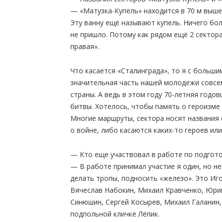
— «Матузка-Купель» находится в 70 м выше
Эту ванну ещё называют купель. Ничего бо
не пришло. Потому как рядом ещё 2 сектора
правая».
Что касается «Сталинграда», то я с больши
значительная часть нашей молодежи совсем
страны. А ведь в этом году 70-летняя годо
битвы. Хотелось, чтобы память о героизме
Многие маршруты, сектора носят названия
о войне, либо касаются каких-то героев ил
— Кто еще участвовал в работе по подгот
— В работе принимал участие я один, но н
делать тропы, подносить «железо». Это Иго
Вячеслав Набокин, Михаил Кравченко, Юри
Синюшин, Сергей Косырев, Михаил Галанин,
подпольной кличке Лёпик.