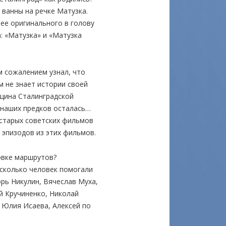
 ванны на речке Матузка.
лее оригинального в голову
: «Матузка» и «Матузка
м сожалением узнал, что
 не знает истории своей
вщина Сталинградской
 наших предков осталась…
 старых советских фильмов
и эпизодов из этих фильмов.
овке маршрутов?
есколько человек помогали
рь Никулин, Вячеслав Муха,
й Кручиненко, Николай
 Юлия Исаева, Алексей по