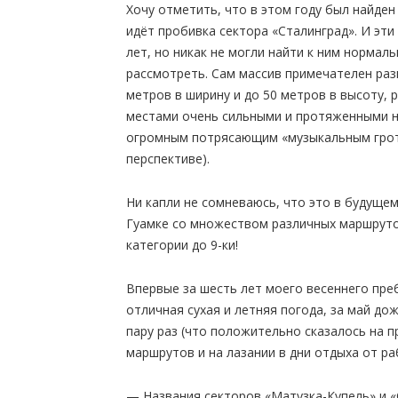
Хочу отметить, что в этом году был найден
идёт пробивка сектора «Сталинград». И эти
лет, но никак не могли найти к ним нормаль
рассмотреть. Сам массив примечателен ра
метров в ширину и до 50 метров в высоту,
местами очень сильными и протяженными на
огромным потрясающим «музыкальным грот
перспективе).
Ни капли не сомневаюсь, что это в будущем
Гуамке со множеством различных маршрутов
категории до 9-ки!
Впервые за шесть лет моего весеннего пре
отличная сухая и летняя погода, за май до
пару раз (что положительно сказалось на 
маршрутов и на лазании в дни отдыха от ра
— Названия секторов «Матузка-Купель» и «