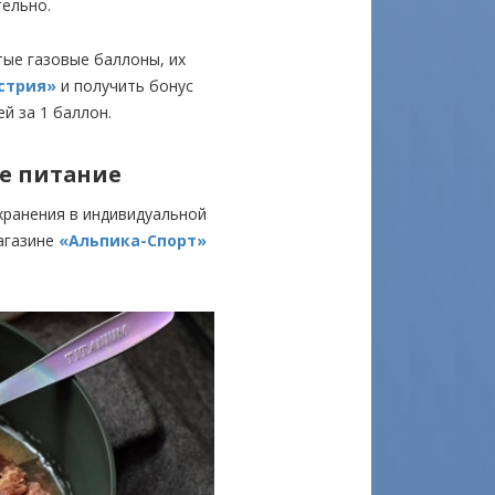
тельно.
ые газовые баллоны, их
стрия»
и получить бонус
й за 1 баллон.
е питание
хранения в индивидуальной
агазине
«Альпика-Спорт»