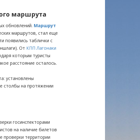
ого маршрута
ных обновлений.
Маршрут
еских маршрутов, стал еще
ти появились таблички с
ншлаги). От
КПП Лагонаки
одаря которым туристы
акое расстояние осталось.
а: установлены
е столбы на протяжении
верки госинспекторами
ристов на наличие билетов
же проверки территории