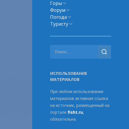
Горы
Показать
подменю
Форум
Показать
подменю
Погода
Показать
подменю
Туристу
Показать
подменю
ровка 30 маршрута (Фото: Кавказский заповедник)
Найти:
ИСПОЛЬЗОВАНИЕ
МАТЕРИАЛОВ
При любом использовании
материалов активная ссылка
на источник, размещенный на
портале
fisht.ru
,
обязательна.