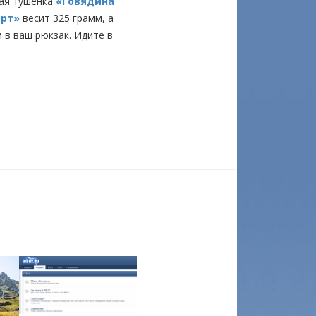
ная тушенка
«Говядина
орт»
весит 325 грамм, а
 в ваш рюкзак. Идите в