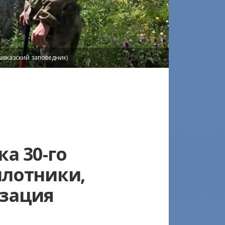
 (Фото: Кавказский заповедник)
а 30-го
илотники,
изация