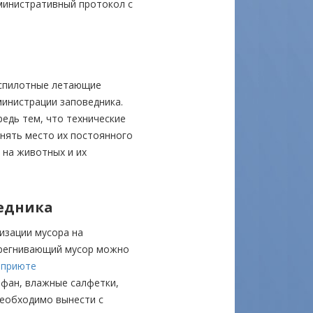
министративный протокол с
еспилотные летающие
министрации заповедника.
едь тем, что технические
нять место их постоянного
 на животных и их
ведника
изации мусора на
ерегнивающий мусор можно
а
приюте
офан, влажные салфетки,
необходимо вынести с