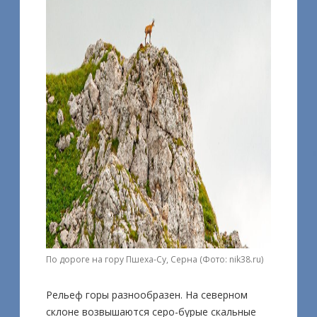
По дороге на гору Пшеха-Су, Серна (Фото: nik38.ru)
Рельеф горы разнообразен. На северном
склоне возвышаются серо-бурые скальные