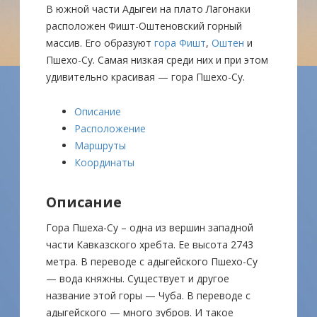
В южной части Адыгеи на плато Лагонаки
расположен Фишт-Оштеновский горный
массив. Его образуют
гора Фишт
,
Оштен
и
Пшехо-Су. Самая низкая среди них и при этом
удивительно красивая — гора Пшехо-Су.
Описание
Расположение
Маршруты
Координаты
Описание
Гора Пшеха-Су – одна из вершин западной
части Кавказского хребта. Ее высота 2743
метра. В переводе с адыгейского Пшехо-Су
— вода княжны. Существует и другое
название этой горы — Чуба. В переводе с
адыгейского — много зубров. И такое