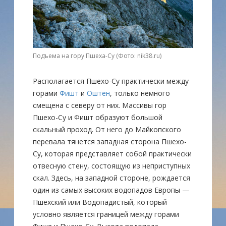
Подъема на гору Пшеха-Су (Фото: nik38.ru)
Располагается Пшехо-Су практически между
горами
Фишт
и
Оштен
, только немного
смещена с северу от них. Массивы гор
Пшехо-Су и Фишт образуют большой
скальный проход. От него до Майкопского
перевала тянется западная сторона Пшехо-
Су, которая представляет собой практически
отвесную стену, состоящую из неприступных
скал. Здесь, на западной стороне, рождается
один из самых высоких водопадов Европы —
Пшехский или Водопадистый, который
условно является границей между горами