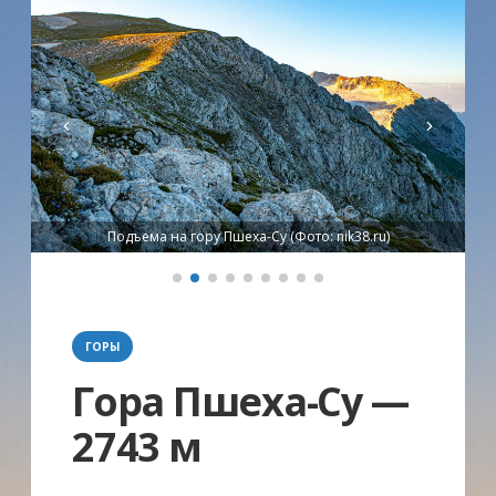
Подъема на гору Пшеха-Су (Фото: nik38.ru)
Категории
ГОРЫ
Гора Пшеха-Су —
2743 м