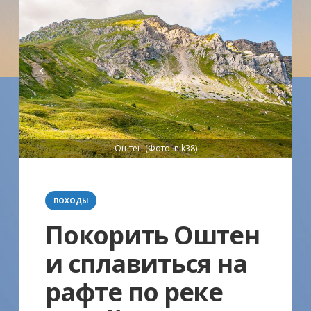
Оштен (Фото: nik38)
Категории
ПОХОДЫ
Покорить Оштен
и сплавиться на
рафте по реке